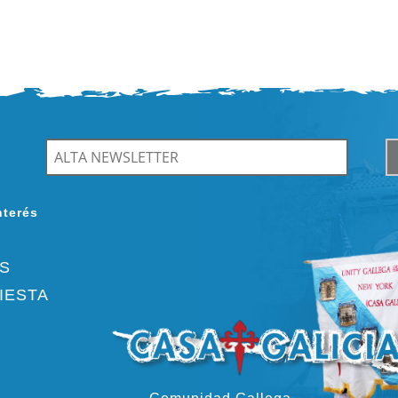
nterés
ES
IESTA