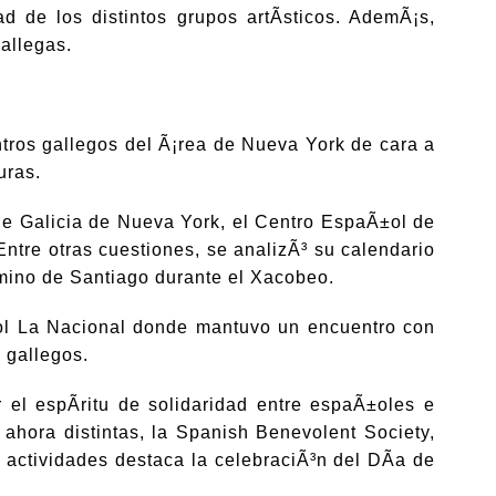
ad de los distintos grupos artÃ­sticos. AdemÃ¡s,
gallegas.
ntros gallegos del Ã¡rea de Nueva York de cara a
uras.
de Galicia de Nueva York, el Centro EspaÃ±ol de
tre otras cuestiones, se analizÃ³ su calendario
Camino de Santiago durante el Xacobeo.
±ol La Nacional donde mantuvo un encuentro con
 gallegos.
 el espÃ­ritu de solidaridad entre espaÃ±oles e
ahora distintas, la Spanish Benevolent Society,
actividades destaca la celebraciÃ³n del DÃ­a de