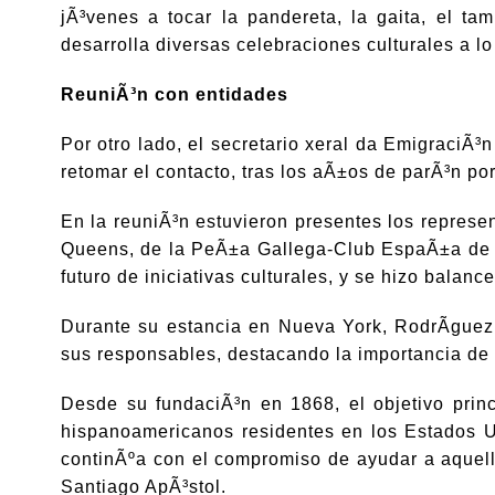
jÃ³venes a tocar la pandereta, la gaita, el tam
desarrolla diversas celebraciones culturales a l
ReuniÃ³n con entidades
Por otro lado, el secretario xeral da EmigraciÃ
retomar el contacto, tras los aÃ±os de parÃ³n po
En la reuniÃ³n estuvieron presentes los repres
Queens, de la PeÃ±a Gallega-Club EspaÃ±a de Ne
futuro de iniciativas culturales, y se hizo bala
Durante su estancia en Nueva York, RodrÃ­guez
sus responsables, destacando la importancia de
Desde su fundaciÃ³n en 1868, el objetivo princ
hispanoamericanos residentes en los Estados Un
continÃºa con el compromiso de ayudar a aquell
Santiago ApÃ³stol.