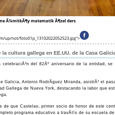
ane
Ã¼mitkÃ¶y matematik Ã¶zel ders
com/up/not/foto01p_13102022052523.jpg">
 la cultura gallega en EE.UU. de la Casa Galic
a celebraciÃ³n del 82Âº aniversario de la entidad, se 
de Galicia, Antonio RodrÃ­guez Miranda, asistiÃ³ el p
dad Gallega de Nueva York, destacando la labor que est
ega.
es de que Castelao, primer socio de honor de este cen
completo programa educativo a travÃ©s de su escuela d