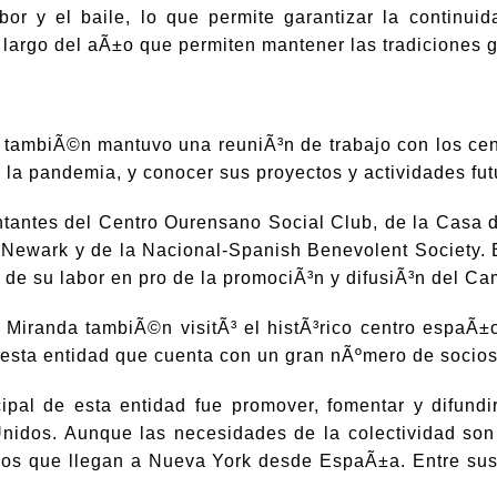
bor y el baile, lo que permite garantizar la continuid
o largo del aÃ±o que permiten mantener las tradiciones 
³n tambiÃ©n mantuvo una reuniÃ³n de trabajo con los ce
r la pandemia, y conocer sus proyectos y actividades fut
entantes del Centro Ourensano Social Club, de la Casa 
wark y de la Nacional-Spanish Benevolent Society. En
nce de su labor en pro de la promociÃ³n y difusiÃ³n del 
 Miranda tambiÃ©n visitÃ³ el histÃ³rico centro espaÃ
 esta entidad que cuenta con un gran nÃºmero de socios
ipal de esta entidad fue promover, fomentar y difundir
idos. Aunque las necesidades de la colectividad son 
os que llegan a Nueva York desde EspaÃ±a. Entre sus 