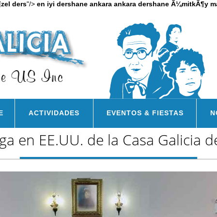
zel ders
"/>
en iyi dershane ankara
ankara dershane
Ã¼mitkÃ¶y ma
E
ACTIVIDADES
EVENTOS & FIESTAS
N
ega en EE.UU. de la Casa Galicia 