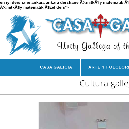
en iyi dershane ankara
ankara dershane
Ã¼mitkÃ¶y matematik Ã¶
Ã¼mitkÃ¶y matematik Ã¶zel ders
">
CASA GALICIA
ARTE Y FOLCLOR
Cultura gall