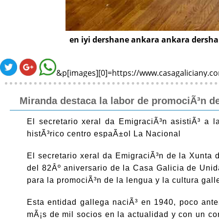
en iyi dershane ankara
ankara dersh
&p[images][0]=https://www.casagaliciany.
Miranda destaca la labor de promociÃ³n de
El secretario xeral da EmigraciÃ³n asistiÃ³ a l
histÃ³rico centro espaÃ±ol La Nacional
El secretario xeral da EmigraciÃ³n de la Xunta 
del 82Âº aniversario de la Casa Galicia de Uni
para la promociÃ³n de la lengua y la cultura gall
Esta entidad gallega naciÃ³ en 1940, poco ant
mÃ¡s de mil socios en la actualidad y con un 