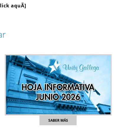
click aquÃ­]
ar
SABER MÁS